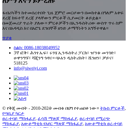
ለምን እኛን ይምረጡ
ፋብሪካችን ከተመሰረተበት ጊዜ ጀምሮ መርሆውን በመከተል በዓለም አቀፍ
ደረጃ ከፍተኛ ደረጃ ያላቸውን ምርቶች ሲያመርት ቆይቷል።
በመጀመሪያ ጥራት ያለው። ምርቶቻችን በኢንዱስትሪው ውስጥ ጥሩ ስም
እና በአዳዲስ እና በአሮጌ ደንበኞች ዘንድ ታማኝነትን አግኝተዋል።
ጥያቄ
ስልክ: 0086-18038049952
3ኛ ፎቅ፣ ሕንፃ ኤፍ፣ ሩንሄ ኢንዱስትሪ ፓርክ፣ ዠንቱ መንገድ፣
ሁዋንግፑ፣ ሻጂንግ ጎዳና። ባኦአን ዲስትሪክት፣ ሼንዘን፣ ቻይና፣
518125
info@siweiyi.com
© የቅጂ መብት - 2010-2024፡ መብቱ በህግ የተጠበቀ ነው።
ትኩስ ምርቶች
,
የጣቢያ ካርታ
ፀረ-ተባይ ማከፋፈያ
,
ፈሳሽ ማጽጃ ማከፋፈያ
,
ፀረ-ተባይ የሚረጭ
ማከፋፈያ
,
አውቶማቲክ የአየር ማጽጃ ማከፋፈያ
,
አውቶማቲክ ፀረ-ተባይ