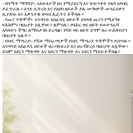
- የስሜት ማሻሻያ፡- አከፋፋዮች ዘና የሚያደርግ እና ከጭንቀት የጸዳ አካባቢ
ይፈጥራሉ። እንደ ሲትረስ እና የአበባ ዘይቶች ያሉ መዓዛዎች መንፈስዎን
ሊያድሱ እና አዎንታዊ ድባብ ሊፈጥሩ ይችላሉ።
- የጤና ጥቅሞች፡- አንዳንድ አስፈላጊ ዘይቶች አካላዊ ጤናን የሚደግፉ
የሕክምና ባህሪያት አሏቸው። ለምሳሌ፣ የባሕር ዛፍ ዘይት የመተንፈሻ
አካላትን ችግር ለማስታገስ ይረዳል፣ የሻይ ዛፍ ዘይት ደግሞ ፀረ-ተሕዋስያን
ባህሪያት አሉት።
- የአየር ማጣሪያ፡- የሽቶ ማሰራጫዎች የአየር ማጣሪያ ጥቅሞችን ይሰጣሉ።
አንዳንድ አስፈላጊ ዘይቶች ፀረ-ባክቴሪያ እና ፀረ-ቫይረስ ባህሪያት አሏቸው፣
ይህም አየርን ማጽዳት እና አየርን ማጽዳት እና አየርን ማደስ ይችላል።