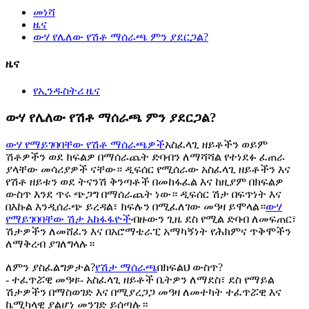
መነሻ
ዜና
ውሃ የሌለው የሽቶ ማሰራጫ ምን ያደርጋል?
ዜና
የኢንዱስትሪ ዜና
ውሃ የሌለው የሽቶ ማሰራጫ ምን ያደርጋል?
ውሃ የማይገባባቸው የሽቶ ማሰራጫዎች
አስፈላጊ ዘይቶችን ወይም
ሽቶዎችን ወደ ክፍልዎ በማሰራጨት ድባብን ለማሻሻል የተነደፉ ፈጠራ
ያላቸው መሳሪያዎች ናቸው። ዲፍሰር የሚሰራው አስፈላጊ ዘይቶችን እና
የሽቶ ዘይቱን ወደ ትናንሽ ቅንጣቶች በመከፋፈል እና ከዚያም በክፍልዎ
ውስጥ እንደ ጥሩ ጭጋግ በማሰራጨት ነው። ዲፍሰር ሽታ በፍጥነት እና
በእኩል እንዲሰራጭ ይረዳል፣ ክፍሉን በሚፈለገው መዓዛ ይሞላል።
ውሃ
የማይገባባቸው ሽታ አከፋፋዮች
ብዙውን ጊዜ ደስ የሚል ድባብ ለመፍጠር፣
ሽታዎችን ለመሸፈን እና በአሮማቴራፒ አማካኝነት የሕክምና ጥቅሞችን
ለማቅረብ ያገለግላሉ።
ለምን ያስፈልግዎታል?
የሽታ ማሰራጫ
በክፍልህ ውስጥ?
- ተፈጥሯዊ መዓዛ፡- አስፈላጊ ዘይቶች ቤትዎን ለማደስ፣ ደስ የማይል
ሽታዎችን በማስወገድ እና በሚያረጋጋ መዓዛ ለመተካት ተፈጥሯዊ እና
ኬሚካላዊ ያልሆነ መንገድ ይሰጣሉ።