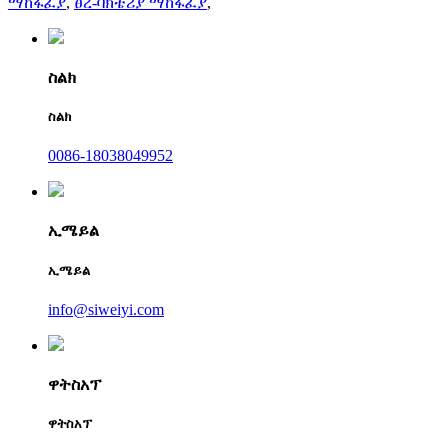
ማከፋፈያ
,
ፀረ-ባክቴሪያ ማከፋፈያ
,
ስልክ
ስልክ
0086-18038049952
ኢሜይል
ኢሜይል
info@siweiyi.com
ዋትስአፕ
ዋትስአፕ