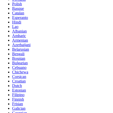
Polish
Basque
Catalan
Esperanto
Hindi
Lao
Albanian
Amharic
Armenian
Azerbaijani
Belarusian
Bengali
Bosnian
Bulgarian
Cebuano
Chichewa
Corsican
Croatian
Dutch
Estonian
Filipino
Finnish
Frisian
Galician
Georgian