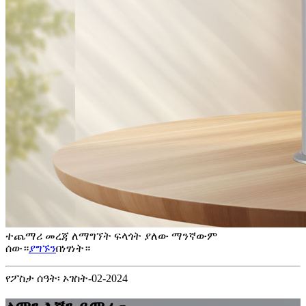
ተጨማሪ መረጃ ለማግኘት ፍላጎት ያለው ማንኛውም
ሰው።
ያግኙን
በነፃነት።
የፖስታ ሰዓት፡ ኦገስት-02-2024