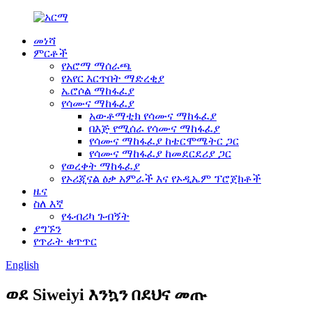
መነሻ
ምርቶች
የአሮማ ማሰራጫ
የአየር እርጥበት ማድረቂያ
ኤሮሶል ማከፋፈያ
የሳሙና ማከፋፈያ
አውቶማቲክ የሳሙና ማከፋፈያ
በእጅ የሚሰራ የሳሙና ማከፋፈያ
የሳሙና ማከፋፈያ ከቴርሞሜትር ጋር
የሳሙና ማከፋፈያ ከመደርደሪያ ጋር
የወረቀት ማከፋፈያ
የኦሪጂናል ዕቃ አምራች እና የኦዲኤም ፕሮጀክቶች
ዜና
ስለ እኛ
የፋብሪካ ጉብኝት
ያግኙን
የጥራት ቁጥጥር
English
ወደ Siweiyi እንኳን በደህና መጡ