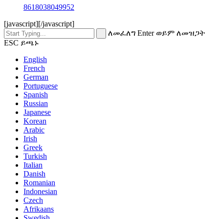
8618038049952
[javascript]
[/javascript]
ለመፈለግ Enter ወይም ለመዝጋት
ESC ይጫኑ
English
French
German
Portuguese
Spanish
Russian
Japanese
Korean
Arabic
Irish
Greek
Turkish
Italian
Danish
Romanian
Indonesian
Czech
Afrikaans
Swedish