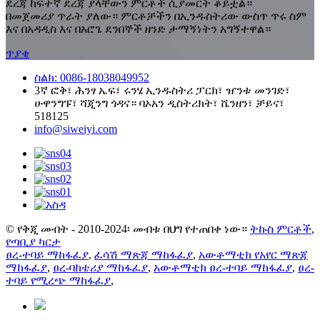
ደረጃ ከፍተኛ ደረጃ ያላቸውን ምርቶች ሲያመርት ቆይቷል።
በመጀመሪያ ጥራት ያለው። ምርቶቻችን በኢንዱስትሪው ውስጥ ጥሩ ስም
እና በአዳዲስ እና በአሮጌ ደንበኞች ዘንድ ታማኝነትን አግኝተዋል።
ጥያቄ
ስልክ: 0086-18038049952
3ኛ ፎቅ፣ ሕንፃ ኤፍ፣ ሩንሄ ኢንዱስትሪ ፓርክ፣ ዠንቱ መንገድ፣
ሁዋንግፑ፣ ሻጂንግ ጎዳና። ባኦአን ዲስትሪክት፣ ሼንዘን፣ ቻይና፣
518125
info@siweiyi.com
© የቅጂ መብት - 2010-2024፡ መብቱ በህግ የተጠበቀ ነው።
ትኩስ ምርቶች
,
የጣቢያ ካርታ
ፀረ-ተባይ ማከፋፈያ
,
ፈሳሽ ማጽጃ ማከፋፈያ
,
አውቶማቲክ የአየር ማጽጃ
ማከፋፈያ
,
ፀረ-ባክቴሪያ ማከፋፈያ
,
አውቶማቲክ ፀረ-ተባይ ማከፋፈያ
,
ፀረ-
ተባይ የሚረጭ ማከፋፈያ
,