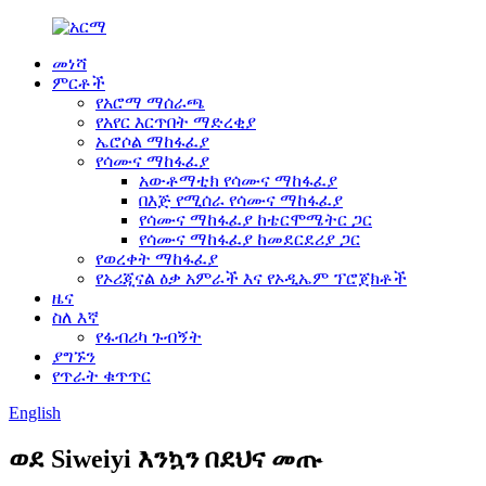
መነሻ
ምርቶች
የአሮማ ማሰራጫ
የአየር እርጥበት ማድረቂያ
ኤሮሶል ማከፋፈያ
የሳሙና ማከፋፈያ
አውቶማቲክ የሳሙና ማከፋፈያ
በእጅ የሚሰራ የሳሙና ማከፋፈያ
የሳሙና ማከፋፈያ ከቴርሞሜትር ጋር
የሳሙና ማከፋፈያ ከመደርደሪያ ጋር
የወረቀት ማከፋፈያ
የኦሪጂናል ዕቃ አምራች እና የኦዲኤም ፕሮጀክቶች
ዜና
ስለ እኛ
የፋብሪካ ጉብኝት
ያግኙን
የጥራት ቁጥጥር
English
ወደ Siweiyi እንኳን በደህና መጡ