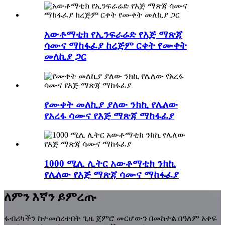
አውቶማቲክ የኢንፍራሬድ የእጅ ማጽጃ
ሳሙና ማከፋፈያ ከረጅም ርቀት የሙቀት
መለኪያ ጋር
የሙቀት መለኪያ ያለው ንክኪ የሌለው
የአረፋ ሳሙና የእጅ ማጽጃ ማከፋፈያ
1000 ሚሊ ሊትር አውቶማቲክ ንክኪ
የሌለው የእጅ ማጽጃ ሳሙና ማከፋፈያ
ለምን እኛን ይምረጡ
ፋብሪካችን ከተመሰረተበት ጊዜ ጀምሮ መርሆውን በመከተል በዓለም አቀፍ