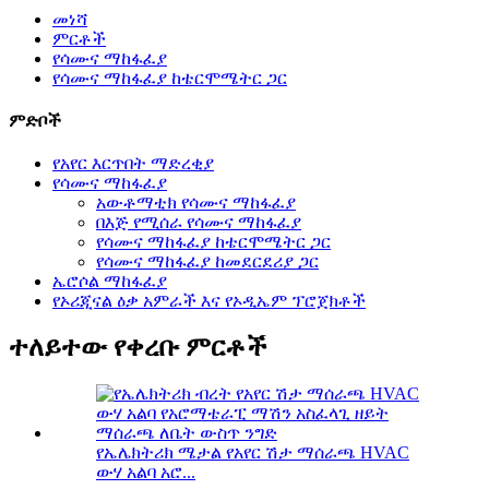
መነሻ
ምርቶች
የሳሙና ማከፋፈያ
የሳሙና ማከፋፈያ ከቴርሞሜትር ጋር
ምድቦች
የአየር እርጥበት ማድረቂያ
የሳሙና ማከፋፈያ
አውቶማቲክ የሳሙና ማከፋፈያ
በእጅ የሚሰራ የሳሙና ማከፋፈያ
የሳሙና ማከፋፈያ ከቴርሞሜትር ጋር
የሳሙና ማከፋፈያ ከመደርደሪያ ጋር
ኤሮሶል ማከፋፈያ
የኦሪጂናል ዕቃ አምራች እና የኦዲኤም ፕሮጀክቶች
ተለይተው የቀረቡ ምርቶች
የኤሌክትሪክ ሜታል የአየር ሽታ ማሰራጫ HVAC
ውሃ አልባ አሮ...