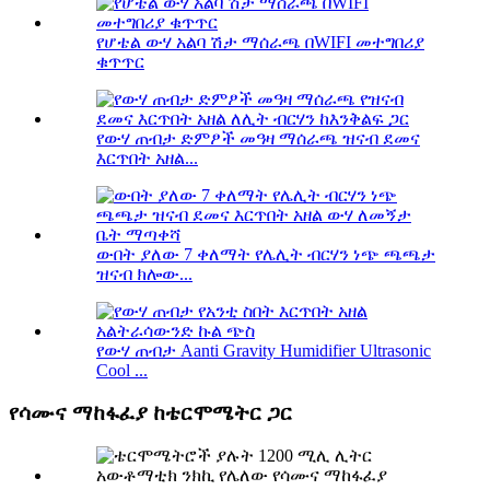
የሆቴል ውሃ አልባ ሽታ ማሰራጫ በWIFI መተግበሪያ
ቁጥጥር
የውሃ ጠብታ ድምፆች መዓዛ ማሰራጫ ዝናብ ደመና
እርጥበት አዘል...
ውበት ያለው 7 ቀለማት የሌሊት ብርሃን ነጭ ጫጫታ
ዝናብ ክሎው...
የውሃ ጠብታ Aanti Gravity Humidifier Ultrasonic
Cool ...
የሳሙና ማከፋፈያ ከቴርሞሜትር ጋር