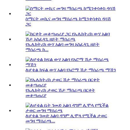
ስማርት መኪና መዓዛ ማሰራጫ ከሚንቀሳቀስ ዳሳሽ
ጋር
የኤሌክትሪክ ውሃ አልባ መዓዛ አስፈላጊ ዘይት
ማሰራጫ ከ...
ለሆቴል ክፍል ውሃ አልባ የአሮማ ሽታ ማሰራጫ ማሽን
የኤሌክትሪክ ታወር ሽታ ማሰራጫ በርቀት
መቆጣጠሪያ
ለሆቴል ገመድ አልባ ዳግም ሊሞላ የሚችል ታወር
መዓዛ ማሰራጫ...