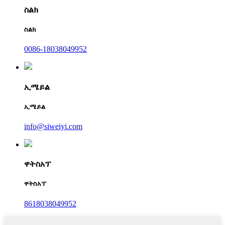
ስልክ
ስልክ
0086-18038049952
ኢሜይል
ኢሜይል
info@siweiyi.com
ዋትስአፕ
ዋትስአፕ
8618038049952