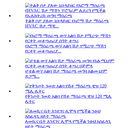
ትልቅ ቦታ ያለው ኔቡላይዘር የአሮማ ሽታ ማሰራጫ
HVAC ሽታ ማቺ...
የአሮማ ማሰራጫ ውሃ አልባ ሽታ የሚረጭ ማሽን
የርቀት መቆጣጠሪያ...
ሆቴል ውሃ አልባ ሽታ ማሰራጫ መዓዛ አልሙኒየም
ድጋሚ...
የቅንጦት ገመድ አልባ የሽቶ ማሰራጫ ዊዝ 120 ሚሊ
ሊትር
ለመኪና ቤት እንደገና ሊሞላ የሚችል ንፁህ አስፈላጊ
ዘይት ማሰራጫ