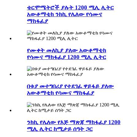
ቴርሞሜትሮች ያሉት 1200 ሚሊ ሊትር
አውቶማቲክ ንክኪ የሌለው የሳሙና
ማከፋፈያ
የሙቀት መለኪያ ያለው አውቶማቲክ
የሳሙና ማከፋፈያ 1200 ሚሊ ሊትር
በቱያ መተግበሪያ የተደገፈ ዋይፋይ ያለው
አውቶማቲክ የሳሙና ማከፋፈያ
ንክኪ የሌለው የእጅ ማጽጃ ማከፋፈያ 1200
ሚሊ ሊትር ከሚታይ ሰዓት ጋር