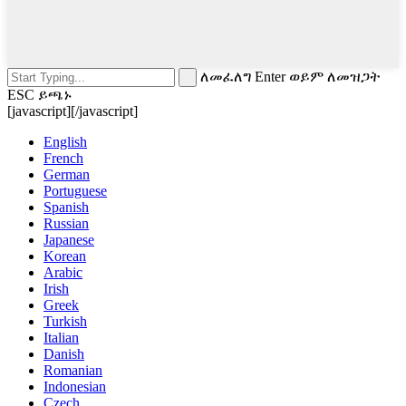
ለመፈለግ Enter ወይም ለመዝጋት
ESC ይጫኑ
[javascript]
[/javascript]
English
French
German
Portuguese
Spanish
Russian
Japanese
Korean
Arabic
Irish
Greek
Turkish
Italian
Danish
Romanian
Indonesian
Czech