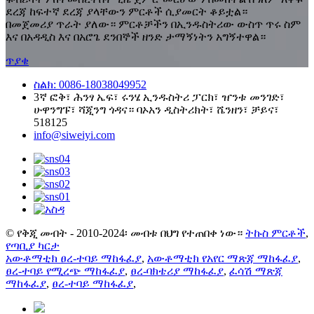
ደረጃ ከፍተኛ ደረጃ ያላቸውን ምርቶች ሲያመርት ቆይቷል።
በመጀመሪያ ጥራት ያለው። ምርቶቻችን በኢንዱስትሪው ውስጥ ጥሩ ስም
እና በአዳዲስ እና በአሮጌ ደንበኞች ዘንድ ታማኝነትን አግኝተዋል።
ጥያቄ
ስልክ: 0086-18038049952
3ኛ ፎቅ፣ ሕንፃ ኤፍ፣ ሩንሄ ኢንዱስትሪ ፓርክ፣ ዠንቱ መንገድ፣
ሁዋንግፑ፣ ሻጂንግ ጎዳና። ባኦአን ዲስትሪክት፣ ሼንዘን፣ ቻይና፣
518125
info@siweiyi.com
© የቅጂ መብት - 2010-2024፡ መብቱ በህግ የተጠበቀ ነው።
ትኩስ ምርቶች
,
የጣቢያ ካርታ
አውቶማቲክ ፀረ-ተባይ ማከፋፈያ
,
አውቶማቲክ የአየር ማጽጃ ማከፋፈያ
,
ፀረ-ተባይ የሚረጭ ማከፋፈያ
,
ፀረ-ባክቴሪያ ማከፋፈያ
,
ፈሳሽ ማጽጃ
ማከፋፈያ
,
ፀረ-ተባይ ማከፋፈያ
,