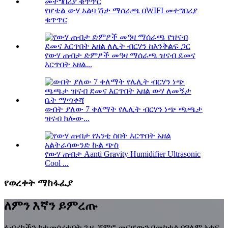
የሆቴል ውሃ አልባ ሽታ ማሰራጫ በWIFI መተግበሪያ
ቁጥጥር
የውሃ ጠብታ ድምፆች መዓዛ ማሰራጫ ዝናብ ደመና
እርጥበት አዘል...
ውበት ያለው 7 ቀለማት የሌሊት ብርሃን ነጭ ጫጫታ
ዝናብ ክሎው...
የውሃ ጠብታ Aanti Gravity Humidifier Ultrasonic
Cool ...
የወረቀት ማከፋፈያ
ለምን እኛን ይምረጡ
ፋብሪካችን ከተመሰረተበት ጊዜ ጀምሮ መርሆውን በመከተል በዓለም አቀፍ