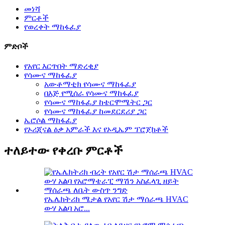
መነሻ
ምርቶች
የወረቀት ማከፋፈያ
ምድቦች
የአየር እርጥበት ማድረቂያ
የሳሙና ማከፋፈያ
አውቶማቲክ የሳሙና ማከፋፈያ
በእጅ የሚሰራ የሳሙና ማከፋፈያ
የሳሙና ማከፋፈያ ከቴርሞሜትር ጋር
የሳሙና ማከፋፈያ ከመደርደሪያ ጋር
ኤሮሶል ማከፋፈያ
የኦሪጂናል ዕቃ አምራች እና የኦዲኤም ፕሮጀክቶች
ተለይተው የቀረቡ ምርቶች
የኤሌክትሪክ ሜታል የአየር ሽታ ማሰራጫ HVAC
ውሃ አልባ አሮ...