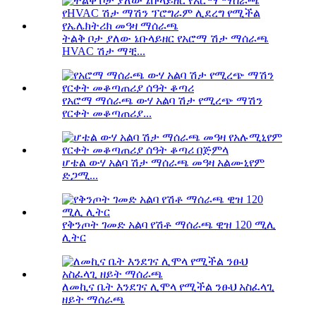
ትልቅ ቦታ ያለው ኔቡላይዘር የአሮማ ሽታ ማሰራጫ
HVAC ሽታ ማቺ...
የአሮማ ማሰራጫ ውሃ አልባ ሽታ የሚረጭ ማሽን
የርቀት መቆጣጠሪያ...
ሆቴል ውሃ አልባ ሽታ ማሰራጫ መዓዛ አልሙኒየም
ድጋሚ...
የቅንጦት ገመድ አልባ የሽቶ ማሰራጫ ዊዝ 120 ሚሊ
ሊትር
ለመኪና ቤት እንደገና ሊሞላ የሚችል ንፁህ አስፈላጊ
ዘይት ማሰራጫ