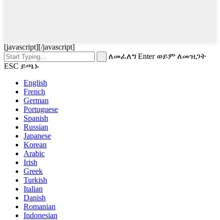
[javascript]
[/javascript]
ለመፈለግ Enter ወይም ለመዝጋት
ESC ይጫኑ
English
French
German
Portuguese
Spanish
Russian
Japanese
Korean
Arabic
Irish
Greek
Turkish
Italian
Danish
Romanian
Indonesian