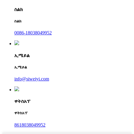
ስልክ
ስልክ
0086-18038049952
ኢሜይል
ኢሜይል
info@siweiyi.com
ዋትስአፕ
ዋትስአፕ
8618038049952