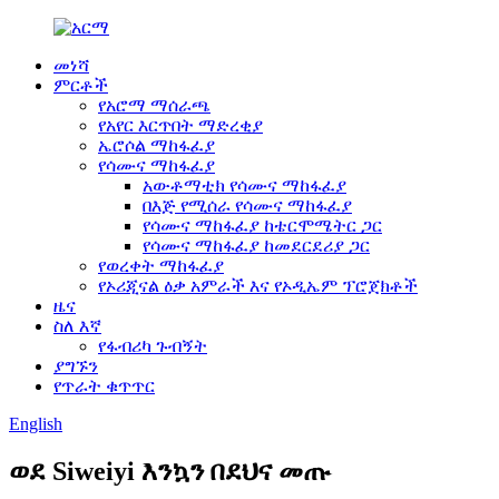
መነሻ
ምርቶች
የአሮማ ማሰራጫ
የአየር እርጥበት ማድረቂያ
ኤሮሶል ማከፋፈያ
የሳሙና ማከፋፈያ
አውቶማቲክ የሳሙና ማከፋፈያ
በእጅ የሚሰራ የሳሙና ማከፋፈያ
የሳሙና ማከፋፈያ ከቴርሞሜትር ጋር
የሳሙና ማከፋፈያ ከመደርደሪያ ጋር
የወረቀት ማከፋፈያ
የኦሪጂናል ዕቃ አምራች እና የኦዲኤም ፕሮጀክቶች
ዜና
ስለ እኛ
የፋብሪካ ጉብኝት
ያግኙን
የጥራት ቁጥጥር
English
ወደ Siweiyi እንኳን በደህና መጡ