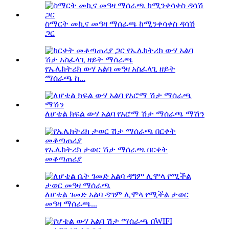
ስማርት መኪና መዓዛ ማሰራጫ ከሚንቀሳቀስ ዳሳሽ
ጋር
የኤሌክትሪክ ውሃ አልባ መዓዛ አስፈላጊ ዘይት
ማሰራጫ ከ...
ለሆቴል ክፍል ውሃ አልባ የአሮማ ሽታ ማሰራጫ ማሽን
የኤሌክትሪክ ታወር ሽታ ማሰራጫ በርቀት
መቆጣጠሪያ
ለሆቴል ገመድ አልባ ዳግም ሊሞላ የሚችል ታወር
መዓዛ ማሰራጫ...