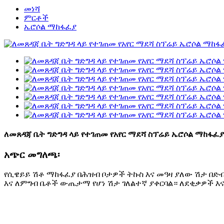
መነሻ
ምርቶች
ኤሮሶል ማከፋፈያ
ለመጸዳጃ ቤት ግድግዳ ላይ የተገጠመ የአየር ማደሻ ስፕሬይ ኤሮሶል ማከፋፈያ
አጭር መግለጫ፡
የሲዌይይ ሽቶ ማከፋፈያ በሕዝብ ቦታዎች ትኩስ እና መዓዛ ያለው ሽታ በድብ
እና ለምግብ ቤቶች ውጤታማ የሆነ ሽታ ገለልተኛ ያቀርባል። ለደቂቃዎች 