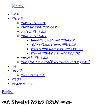
መነሻ
ምርቶች
የአሮማ ማሰራጫ
የአየር እርጥበት ማድረቂያ
ኤሮሶል ማከፋፈያ
የሳሙና ማከፋፈያ
አውቶማቲክ የሳሙና ማከፋፈያ
በእጅ የሚሰራ የሳሙና ማከፋፈያ
የሳሙና ማከፋፈያ ከቴርሞሜትር ጋር
የሳሙና ማከፋፈያ ከመደርደሪያ ጋር
የወረቀት ማከፋፈያ
የኦሪጂናል ዕቃ አምራች እና የኦዲኤም ፕሮጀክቶች
ዜና
ስለ እኛ
የፋብሪካ ጉብኝት
ያግኙን
የጥራት ቁጥጥር
English
ወደ Siweiyi እንኳን በደህና መጡ