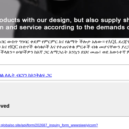
አገር ውስጥ ግንባር ቀደም የምርምር እና የልማት ችሎታ አለው። የAQL ደረ
እና የIQC ቡድኖች ቁሳቁሶች እና የተጠናቀቁ ምርቶች ብቁ መሆናቸውን ያ
ችላለን። ሀሳቦችዎን ከእኛ ጋር ለማጋራት እንኳን ደህና መጡ፣ ወደ እውነተኛ 
ል ለሊት ብርሃን ከእንቅልፍ ጋር