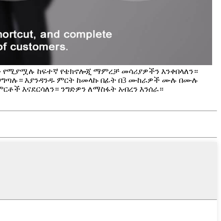
ጃን የሚያሟሉ ከፍተኛ የቴክኖሎጂ ማምረቻ መሳሪያዎችን እንቀበላለን።
ረጋግጣሉ። እያንዳንዱ ምርት ከመላኩ በፊት በ3 ሙከራዎች ሙሉ በሙሉ
ምርቶች እናደርሳለን። ንግድዎን ለማስፋት አብረን እንሰራ።