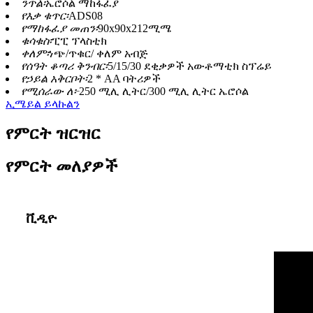
ንጥል፡
ኤሮሶል ማከፋፈያ
የእቃ ቁጥር፡
ADS08
የማከፋፈያ መጠን፡
90x90x212ሚሜ
ቁሳቁስ፡
ፒፒ ፕላስቲክ
ቀለም፡
ነጭ/ጥቁር/ ቀለም አብጅ
የሰዓት ቆጣሪ ቅንብር፡
5/15/30 ደቂቃዎች አውቶማቲክ ስፕሬይ
የኃይል አቅርቦት፡
2 * AA ባትሪዎች
የሚሰራው ለ፦
250 ሚሊ ሊትር/300 ሚሊ ሊትር ኤሮሶል
ኢሜይል ይላኩልን
የምርት ዝርዝር
የምርት መለያዎች
ቪዲዮ