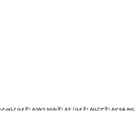
መታጠቢያ ቤቶች፣ ለሳሎን ክፍሎች፣ ለት / ቤቶች፣ ለቢሮዎች፣ ለሆቴል ሎቢ