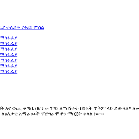
ቅ እና ወጪ ቆጣቢ በሆነ መንገድ ለማሽተት በስፋት ጥቅም ላይ ይውላል። ለ
እና ለዕለታዊ አማራጮች ፕሮግራሞችን ማበጀት ቀላል ነው።