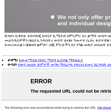
ሼንዘን ሲዌይዪ ቴክኖሎጂ ኩባንያ ሊሚትድ በምርምር እና ልማት ውስጥ በ
መሐንዲሶቻችን በዚህ ኢንዱስትሪ ውስጥ ለብዙ ዓመታት ሲሰሩ ቆይተዋል። 
ይመረመራል። በበለጸገ ልምድ፣ ብጁ ምርቶችን እና የግል መለያ መስጠት እን
ቀዳሚ፡
አውቶማቲክ የአየር ማደሻ ኤሮሶል ማከፋፈያ
ቀጣይ፡
የውሃ ጠብታ ድምፆች መዓዛ ማሰራጫ የዝናብ ደመና እርጥበት አዘ