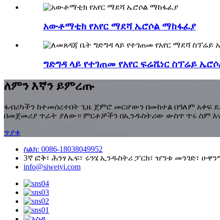
አውቶማቲክ የአየር ማደሻ ኤሮሶል ማከፋፈያ
ግድግዳ ላይ የተገጠመ የአየር ፍሬሼነር ስፕሬይ ኤሮሶል
ለምን እኛን ይምረጡ
ፋብሪካችን ከተመሰረተበት ጊዜ ጀምሮ መርሆውን በመከተል በዓለም አቀፍ 
በመጀመሪያ ጥራት ያለው። ምርቶቻችን በኢንዱስትሪው ውስጥ ጥሩ ስም እና 
ጥያቄ
ስልክ: 0086-18038049952
3ኛ ፎቅ፣ ሕንፃ ኤፍ፣ ሩንሄ ኢንዱስትሪ ፓርክ፣ ዠንቱ መንገድ፣ ሁዋንግፑ
info@siweiyi.com