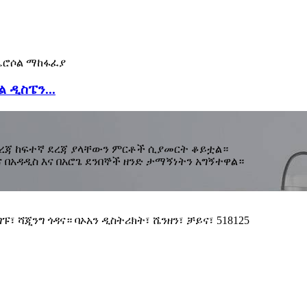
 ዲስፔን...
ደረጃ ከፍተኛ ደረጃ ያላቸውን ምርቶች ሲያመርት ቆይቷል።
በአዳዲስ እና በአሮጌ ደንበኞች ዘንድ ታማኝነትን አግኝተዋል።
፣ ሻጂንግ ጎዳና። ባኦአን ዲስትሪክት፣ ሼንዘን፣ ቻይና፣ 518125