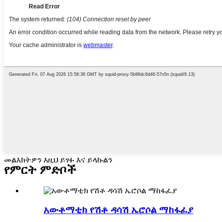
መልእክትዎን እዚህ ይፃፉ እና ይላኩልን
የምርት ምድቦች
አውቶማቲክ የሽቶ ዳሳሽ ኤሮሶል ማከፋፈያ